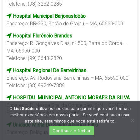
Telefone: (98) 3252-0285
Hospital Municipal Barjonaslobáo
Endereço: BR-230, Barão de Grajaú – MA, 65660-000
Hospital Florêncio Brandes
Endereço: R. Gonçalves Dias, nº 500, Barra do Corda –
MA, 65950-000
Telefone: (99) 3643-2820
Hospital Regional De Barreirinhas
Endereço: Av. Rodoviária, Barreirinhas – MA, 65590-000
Telefone: (98) 99249-7889
HOSPITAL MUNICIPAL ANTONIO MORAES DA SILVA
Endereço: R. Nossa Sra. da Conceição, S/N – CENTRO,
O
List Saúde
utiliza os cookies para garantir que você tenha a
Paço do Lumiar – MA, 65335-000
melhor experiência em nosso portal. Se você continua a usar
este site, assumimos que você está satisfeito.
Unidade Mista De Saude Alberico Filho
Continuar e fechar
Endereço: Belágua – MA, 65535-000