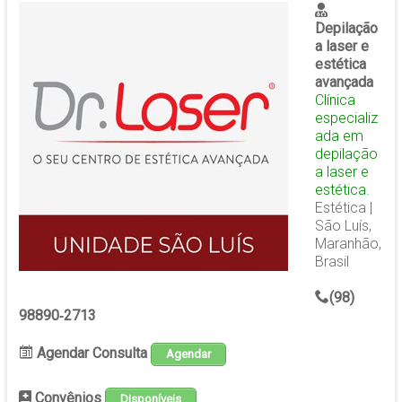
Depilação
a laser e
estética
avançada
Clínica
especializ
ada em
depilação
a laser e
estética.
Estética |
São Luís,
Maranhão,
Brasil
(98)
98890‑2713‬
Agendar Consulta
Agendar
Convênios
Disponíveis