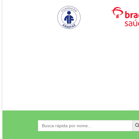
Search
Search
for: