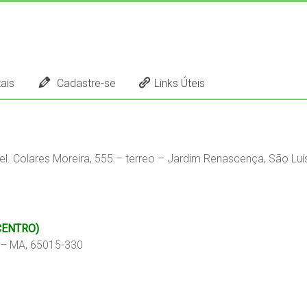
ais
Cadastre-se
Links Úteis
l. Colares Moreira, 555 – terreo – Jardim Renascença, São Lu
CENTRO)
s – MA, 65015-330