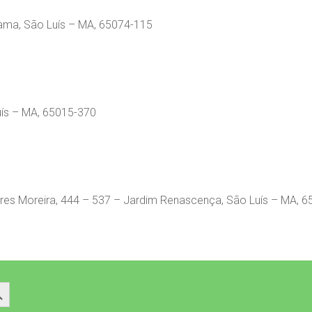
hama, São Luís – MA, 65074-115
uís – MA, 65015-370
ares Moreira, 444 – 537 – Jardim Renascença, São Luís – MA, 
 Button