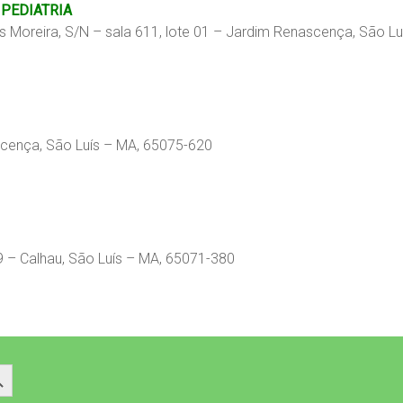
 PEDIATRIA
ares Moreira, S/N – sala 611, lote 01 – Jardim Renascença, São 
scença, São Luís – MA, 65075-620
9 – Calhau, São Luís – MA, 65071-380
 Button