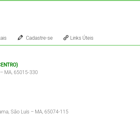
ais
Cadastre-se
Links Úteis
CENTRO)
s – MA, 65015-330
hama, São Luís – MA, 65074-115