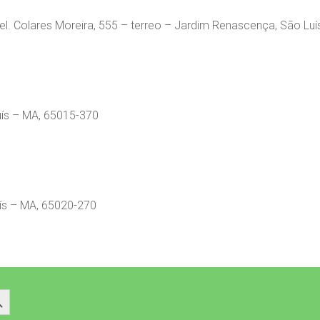
l. Colares Moreira, 555 – terreo – Jardim Renascença, São Lu
uís – MA, 65015-370
uís – MA, 65020-270
 Button